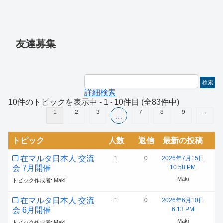
友達募集
詳細検索
10件のトピックを表示中 - 1 - 10件目 (全83件中)
1
2
3
7
8
9
→
…
トピック
人数
返信
最新の投稿
在マルタ日本人 交流
1
0
2026年7月15日
会 7月開催
10:58 PM
Maki
トピック作成者: Maki
在マルタ日本人 交流
1
0
2026年6月10日
会 6月開催
6:13 PM
Maki
トピック作成者: Maki