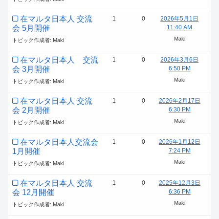
在マルタ日本人 交流
1
0
2026年5月1日
会 5月開催
11:40 AM
Maki
トピック作成者: Maki
在マルタ日本人 交流
1
0
2026年3月6日
会 3月開催
6:50 PM
Maki
トピック作成者: Maki
在マルタ日本人 交流
1
0
2026年2月17日
会 2月開催
6:30 PM
Maki
トピック作成者: Maki
在マルタ日本人交流会
1
0
2026年1月12日
1月開催
7:24 PM
Maki
トピック作成者: Maki
在マルタ日本人 交流
1
0
2025年12月3日
会 12月開催
6:36 PM
Maki
トピック作成者: Maki