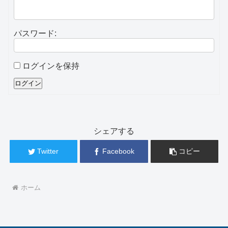
パスワード:
ログインを保持
ログイン
シェアする
Twitter
Facebook
コピー
ホーム