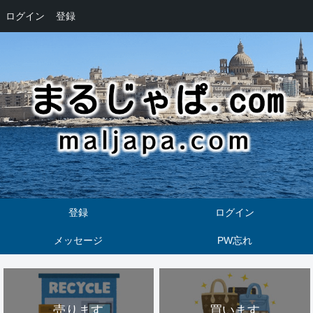
ログイン
登録
登録
ログイン
メッセージ
PW忘れ
売ります
買います