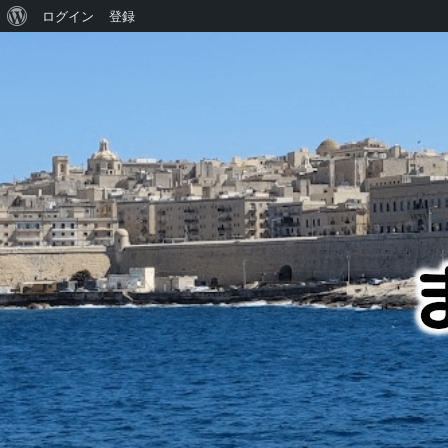
WordPress
ログイン
登録
に
つ
い
て