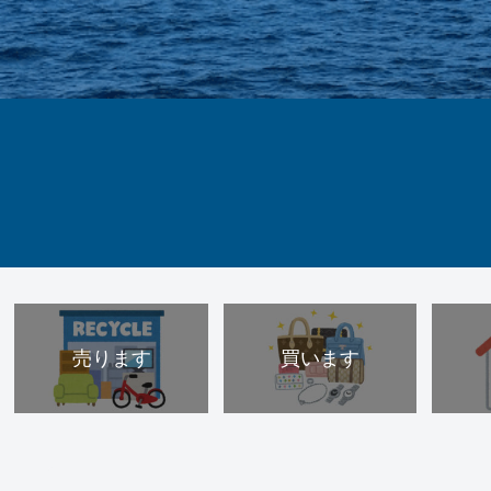
売ります
買います