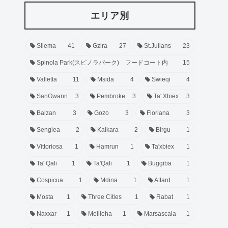
エリア別
Sliema
41
Gzira
27
St.Julians
23
Spinola Park(スピノラパーク) フードコート内
15
Valletta
11
Msida
4
Swieqi
4
SanGwann
3
Pembroke
3
Ta' Xbiex
3
Balzan
3
Gozo
3
Floriana
3
Senglea
2
Kalkara
2
Birgu
1
Vittoriosa
1
Hamrun
1
Ta'xbiex
1
Ta' Qali
1
Ta'Qali
1
Buggiba
1
Cospicua
1
Mdina
1
Attard
1
Mosta
1
Three Cities
1
Rabat
1
Naxxar
1
Mellieha
1
Marsascala
1