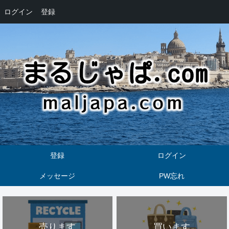
ログイン
登録
登録
ログイン
メッセージ
PW忘れ
売ります
買います