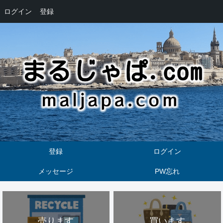
ログイン
登録
登録
ログイン
メッセージ
PW忘れ
売ります
買います