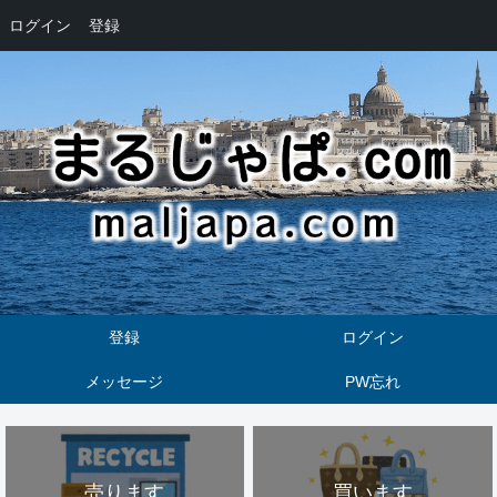
ログイン
登録
登録
ログイン
メッセージ
PW忘れ
売ります
買います