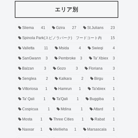
エリア別
Sliema
41
Gzira
27
St.Julians
23
Spinola Park(スピノラパーク) フードコート内
15
Valletta
11
Msida
4
Swieqi
4
SanGwann
3
Pembroke
3
Ta' Xbiex
3
Balzan
3
Gozo
3
Floriana
3
Senglea
2
Kalkara
2
Birgu
1
Vittoriosa
1
Hamrun
1
Ta'xbiex
1
Ta' Qali
1
Ta'Qali
1
Buggiba
1
Cospicua
1
Mdina
1
Attard
1
Mosta
1
Three Cities
1
Rabat
1
Naxxar
1
Mellieha
1
Marsascala
1