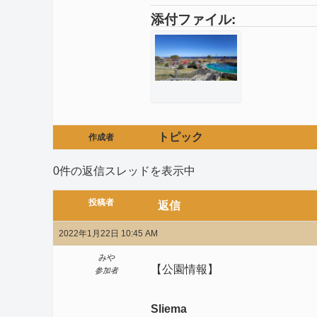
添付ファイル:
トピック
作成者
0件の返信スレッドを表示中
投稿者
返信
2022年1月22日 10:45 AM
みや
【公園情報】
参加者
Sliema