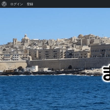
WordPress
ログイン
登録
に
つ
い
て