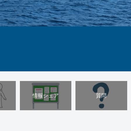
集
情報シェア
質問