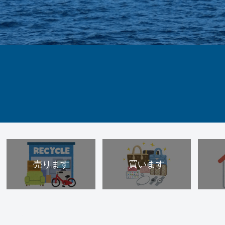
売ります
買います